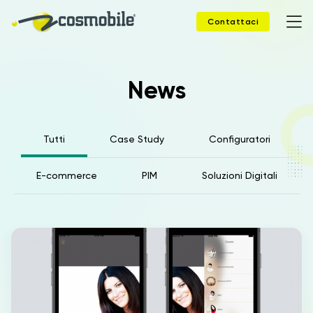
Contattaci
News
Home
Prodotti
Tutti
Case Study
Configuratori
Soluzioni
E-commerce
PIM
Soluzioni Digitali
News
Case Study
Webinar
Company