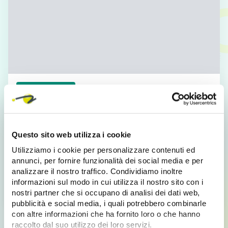
Soluzioni Digitali
Dispositivi mobili: il futuro su cui investire
Dispositivi mobili: il futuro su cui investire Dispositivi
Questo sito web utilizza i cookie
mobili: il futuro su cui investire Lo scenario che ci
Utilizziamo i cookie per personalizzare contenuti ed
aspetta…
annunci, per fornire funzionalità dei social media e per
analizzare il nostro traffico. Condividiamo inoltre
informazioni sul modo in cui utilizza il nostro sito con i
Scopri di più
nostri partner che si occupano di analisi dei dati web,
pubblicità e social media, i quali potrebbero combinarle
con altre informazioni che ha fornito loro o che hanno
raccolto dal suo utilizzo dei loro servizi.