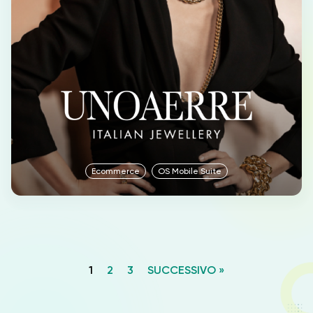
Ecommerce
OS Mobile Suite
1
2
3
SUCCESSIVO »