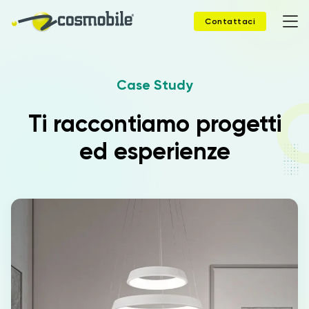
Contattaci
Case Study
Home
Ti raccontiamo progetti
Prodotti
ed esperienze
Soluzioni
News
Case Study
Webinar
Company