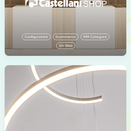
Configuratore
Ecommerce
PIM Categora
Siti Web