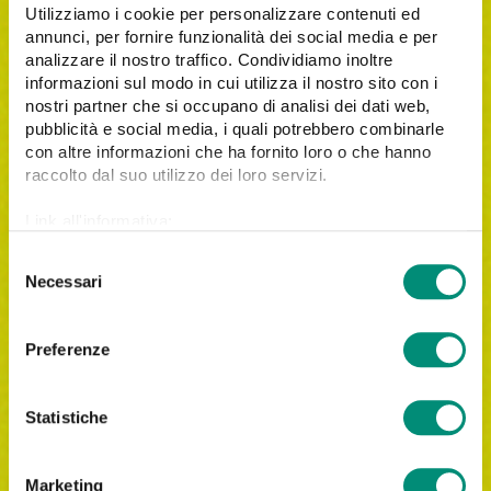
Utilizziamo i cookie per personalizzare contenuti ed
annunci, per fornire funzionalità dei social media e per
Email*
analizzare il nostro traffico. Condividiamo inoltre
informazioni sul modo in cui utilizza il nostro sito con i
nostri partner che si occupano di analisi dei dati web,
pubblicità e social media, i quali potrebbero combinarle
con altre informazioni che ha fornito loro o che hanno
Company*
raccolto dal suo utilizzo dei loro servizi.
Link all'informativa:
https://www.cosmobile.com/cookie-policy
S
City
Necessari
e
l
e
Preferenze
z
i
Phone*
o
Statistiche
n
e
Marketing