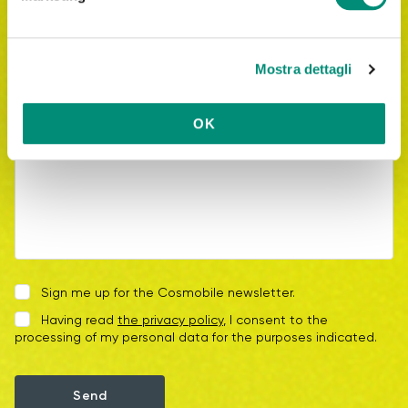
d
Message*
e
l
Mostra dettagli
c
o
n
OK
s
e
n
s
o
Sign me up for the Cosmobile newsletter.
Having read
the privacy policy
, I consent to the
processing of my personal data for the purposes indicated.