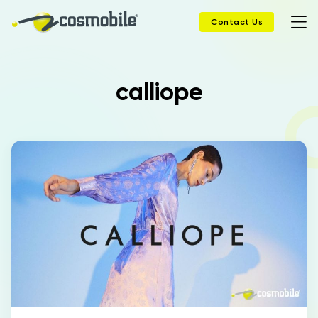
Contact Us
calliope
Home
Products
Solutions
News
Case History
Company