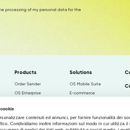
the processing of my personal data for the
Products
Solutions
C
Order Sender
OS Mobile Suite
Ca
OS Enterprise
E-commerce
N
Order Factory
Configuratore
 cookie
OS Retail
Canvass Configurator
Wo
rsonalizzare contenuti ed annunci, per fornire funzionalità dei so
Paginae
PIM&Publishing
ffico. Condividiamo inoltre informazioni sul modo in cui utilizza il 
Tech Away
Artificial intelligence
 occupano di analisi dei dati web, pubblicità e social media, i qual