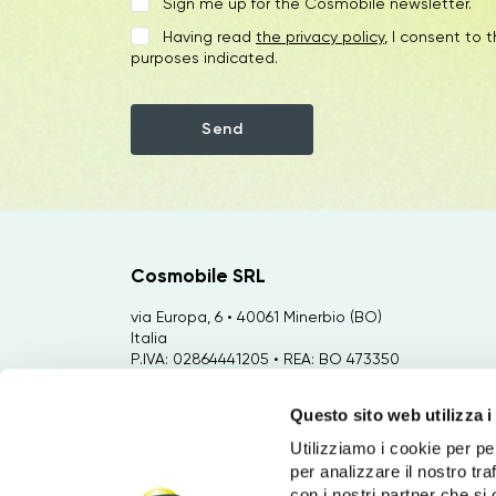
Sign me up for the Cosmobile newsletter.
Having read
the privacy policy
, I consent to 
purposes indicated.
Cosmobile SRL
via Europa, 6 • 40061 Minerbio (BO)
Italia
P.IVA: 02864441205 • REA: BO 473350
Capitale Sociale €: 35.000,00
Questo sito web utilizza i
Sviluppo: via Bertini, 92 • 47122 Forlì
(FC) Italia
Utilizziamo i cookie per pe
per analizzare il nostro tra
Marketing: Via Emilio Zago 2/2 • 40128
con i nostri partner che si