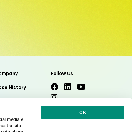
ompany
Follow Us
se History
ews
OK
rk with us
cial media e
nostro sito
i potrebbero