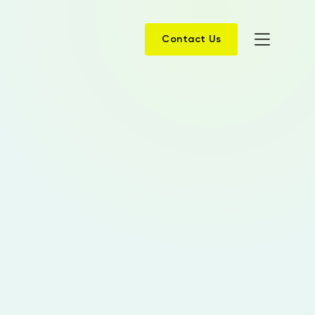
Contact Us
Home
Products
Solutions
News
Case History
Company