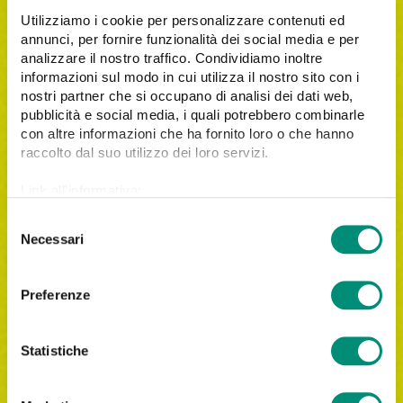
Utilizziamo i cookie per personalizzare contenuti ed
annunci, per fornire funzionalità dei social media e per
analizzare il nostro traffico. Condividiamo inoltre
Email*
informazioni sul modo in cui utilizza il nostro sito con i
nostri partner che si occupano di analisi dei dati web,
pubblicità e social media, i quali potrebbero combinarle
con altre informazioni che ha fornito loro o che hanno
Company*
raccolto dal suo utilizzo dei loro servizi.
Link all'informativa:
https://www.cosmobile.com/cookie-policy
S
Necessari
e
City
l
e
Preferenze
z
i
Phone*
o
Statistiche
n
e