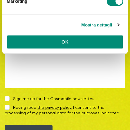
Marketing
d
Message*
e
l
Mostra dettagli
c
o
n
OK
s
e
n
s
o
Sign me up for the Cosmobile newsletter.
Having read
the privacy policy
, I consent to the
processing of my personal data for the purposes indicated.