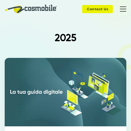
Contact Us
2025
Home
Products
Solutions
News
Case History
Company