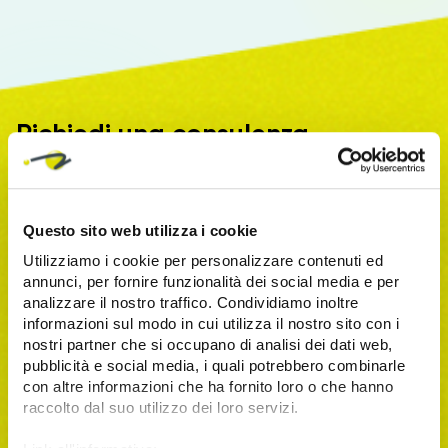
Richiedi una consulenza
Vuoi parlare con un'azienda con oltre 15 anni di
esperienza? Prendi un appuntamento compilando la
form.
Questo sito web utilizza i cookie
Utilizziamo i cookie per personalizzare contenuti ed
annunci, per fornire funzionalità dei social media e per
analizzare il nostro traffico. Condividiamo inoltre
informazioni sul modo in cui utilizza il nostro sito con i
nostri partner che si occupano di analisi dei dati web,
pubblicità e social media, i quali potrebbero combinarle
con altre informazioni che ha fornito loro o che hanno
raccolto dal suo utilizzo dei loro servizi.