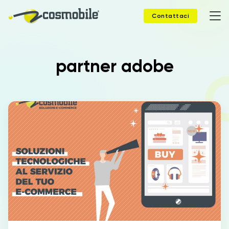
Contattaci
partner adobe
Home
Prodotti
Soluzioni
News
Case Study
Webinar
Company