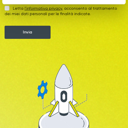
e
Letta
l'informativa privacy
, acconsento al trattamento
n
dei miei dati personali per le finalità indicate.
s
o