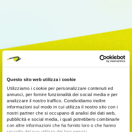
Richiedi una consulenza
Vuoi parlare con un'azienda con oltre 15 anni di
Questo sito web utilizza i cookie
esperienza? Prendi un appuntamento compilando la
Utilizziamo i cookie per personalizzare contenuti ed
form.
annunci, per fornire funzionalità dei social media e per
analizzare il nostro traffico. Condividiamo inoltre
informazioni sul modo in cui utilizza il nostro sito con i
nostri partner che si occupano di analisi dei dati web,
pubblicità e social media, i quali potrebbero combinarle
con altre informazioni che ha fornito loro o che hanno
raccolto dal suo utilizzo dei loro servizi.