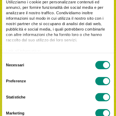
Utilizziamo i cookie per personalizzare contenuti ed
annunci, per fornire funzionalità dei social media e per
analizzare il nostro traffico. Condividiamo inoltre
informazioni sul modo in cui utilizza il nostro sito con i
nostri partner che si occupano di analisi dei dati web,
pubblicità e social media, i quali potrebbero combinarle
con altre informazioni che ha fornito loro o che hanno
raccolto dal suo utilizzo dei loro servizi.
Link all'informativa:
https://www.cosmobile.com/cookie-policy
S
Necessari
e
l
e
Iscrivimi alla newsletter di Cosmobile.
Preferenze
z
Letta
l'informativa privacy
, acconsento al trattamento
i
dei miei dati personali per le finalità indicate.
o
Statistiche
n
e
Marketing
d