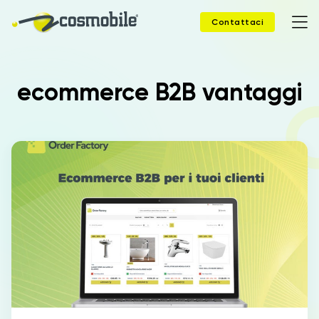
Contattaci
ecommerce B2B vantaggi
Home
Prodotti
Soluzioni
News
Case Study
Webinar
Company