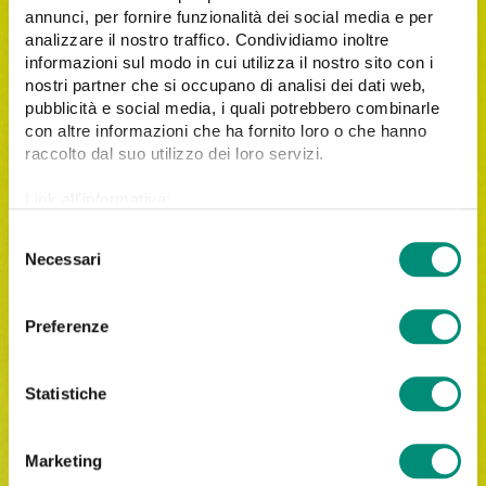
annunci, per fornire funzionalità dei social media e per
analizzare il nostro traffico. Condividiamo inoltre
informazioni sul modo in cui utilizza il nostro sito con i
nostri partner che si occupano di analisi dei dati web,
pubblicità e social media, i quali potrebbero combinarle
con altre informazioni che ha fornito loro o che hanno
raccolto dal suo utilizzo dei loro servizi.
Link all'informativa:
https://www.cosmobile.com/cookie-policy
S
Necessari
e
l
Iscrivimi alla newsletter di Cosmobile.
e
Preferenze
z
Letta
l'informativa privacy
, acconsento al trattamento
dei miei dati personali per le finalità indicate.
i
o
Statistiche
n
e
Marketing
d