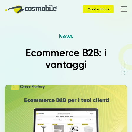
Contattaci
News
Home
Ecommerce B2B: i
Prodotti
vantaggi
Soluzioni
News
Case Study
Webinar
Company