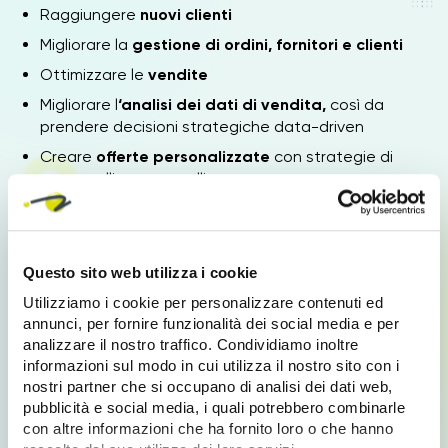
Raggiungere
nuovi clienti
Migliorare la
gestione di ordini, fornitori e clienti
Ottimizzare le
vendite
Migliorare l
‘analisi dei dati di vendita,
così da
prendere decisioni strategiche data-driven
Creare
offerte personalizzate
con strategie di
cross-selling e up-selling
Order Factory: Ecommerce B2B per i tuoi
clienti
Questo sito web utilizza i cookie
Utilizziamo i cookie per personalizzare contenuti ed
L’Ecommerce B2B
Order Factory,
ti permette di
annunci, per fornire funzionalità dei social media e per
acquisire gli ordini dei tuoi clienti in maniera veloce,
analizzare il nostro traffico. Condividiamo inoltre
performante e conveniente.
informazioni sul modo in cui utilizza il nostro sito con i
nostri partner che si occupano di analisi dei dati web,
Il processo di vendita è automatizzato e ottimizzato:
pubblicità e social media, i quali potrebbero combinarle
gestisci automaticamente gli ordini dei tuoi clienti,
con altre informazioni che ha fornito loro o che hanno
distributori, grossisti, rivenditori.