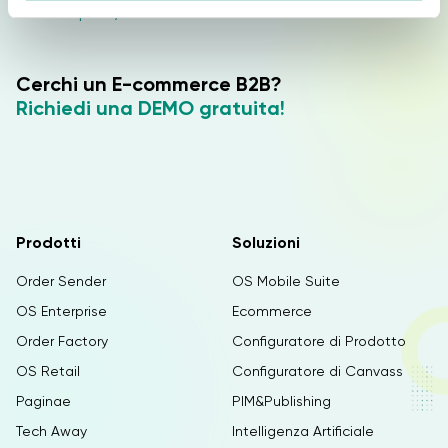
Enterprise).
e
n
s
Cerchi un E-commerce B2B?
o
Richiedi una DEMO gratuita!
Prodotti
Soluzioni
Order Sender
OS Mobile Suite
OS Enterprise
Ecommerce
Order Factory
Configuratore di Prodotto
OS Retail
Configuratore di Canvass
Paginae
PIM&Publishing
Tech Away
Intelligenza Artificiale