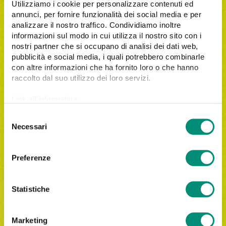
Utilizziamo i cookie per personalizzare contenuti ed
annunci, per fornire funzionalità dei social media e per
analizzare il nostro traffico. Condividiamo inoltre
informazioni sul modo in cui utilizza il nostro sito con i
nostri partner che si occupano di analisi dei dati web,
pubblicità e social media, i quali potrebbero combinarle
con altre informazioni che ha fornito loro o che hanno
raccolto dal suo utilizzo dei loro servizi.
Link all'informativa:
https://www.cosmobile.com/cookie-policy
S
Necessari
e
l
e
Iscrivimi alla newsletter di Cosmobile.
Preferenze
z
Letta
l'informativa privacy
, acconsento al trattamento
i
dei miei dati personali per le finalità indicate.
o
Statistiche
n
e
Marketing
d