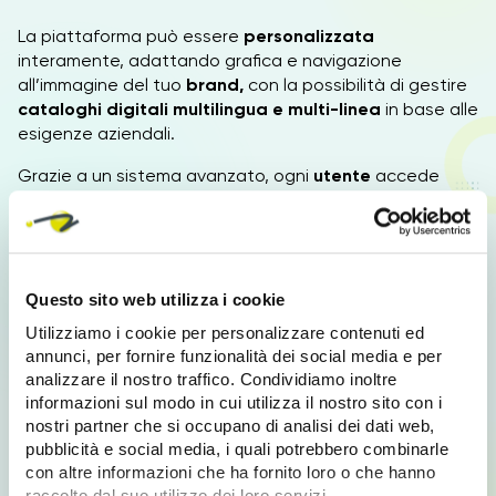
La piattaforma può essere
personalizzata
interamente, adattando grafica e navigazione
all’immagine del tuo
brand,
con la possibilità di gestire
cataloghi digitali multilingua e multi-linea
in base alle
esigenze aziendali.
Grazie a un sistema avanzato, ogni
utente
accede
esclusivamente ai
documenti
e ai
contenuti
multimediali
a lui assegnati, garantendo una
comunicazione mirata.
Il software
Paginae Enterprise
garantisce la
Questo sito web utilizza i cookie
centralizzazione
di tutti i materiali
pubblicitari
e
Utilizziamo i cookie per personalizzare contenuti ed
commerciali
in un unico punto, fruibili anche via
annunci, per fornire funzionalità dei social media e per
browser
grazie allo
sfogliatore web,
integrabile con il
analizzare il nostro traffico. Condividiamo inoltre
tuo sito.
informazioni sul modo in cui utilizza il nostro sito con i
nostri partner che si occupano di analisi dei dati web,
In questo modo, avrai a disposizione un’
edicola
pubblicità e social media, i quali potrebbero combinarle
digitale commerciale
completa e strutturata,
con altre informazioni che ha fornito loro o che hanno
riducendo drasticamente
costi di stampa
e i tempi
,
raccolto dal suo utilizzo dei loro servizi.