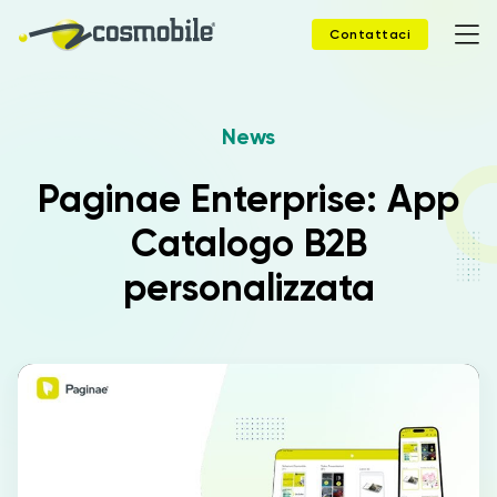
Contattaci
News
Home
Paginae Enterprise: App
Prodotti
Catalogo B2B
Soluzioni
personalizzata
News
Case Study
Webinar
Company