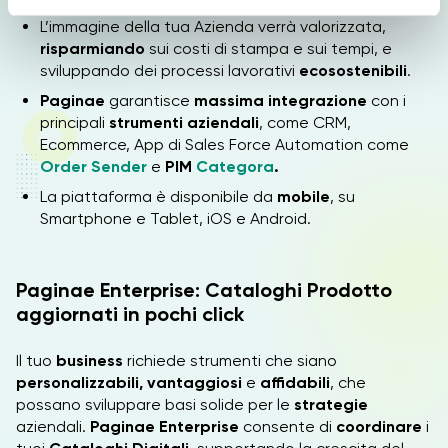
e
L’immagine della tua Azienda verrà valorizzata,
n
risparmiando
sui costi di stampa e sui tempi, e
s
sviluppando dei processi lavorativi
ecosostenibili
.
o
Paginae
garantisce
massima integrazione
con i
principali
strumenti aziendali
, come CRM,
Ecommerce, App di Sales Force Automation come
Order Sender
e
PIM
Categora
.
La piattaforma è disponibile da
mobile
, su
Smartphone e Tablet, iOS e Android.
Paginae Enterprise: Cataloghi Prodotto
aggiornati in pochi click
Il tuo
business
richiede strumenti che siano
personalizzabili, vantaggiosi
e
affidabili
, che
possano sviluppare basi solide per le
strategie
aziendali.
Paginae Enterprise
consente di
coordinare
i