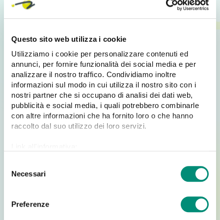
implementazione di eventi dedicati (Google Tag
Manager e Analytics)
I Vantaggi:
Questo sito web utilizza i cookie
Utilizziamo i cookie per personalizzare contenuti ed
Creazione di un sito vetrina e dello store online
annunci, per fornire funzionalità dei social media e per
Ottimizzazione delle performance del sito
analizzare il nostro traffico. Condividiamo inoltre
informazioni sul modo in cui utilizza il nostro sito con i
Gestione del catalogo automatizzata grazie
nostri partner che si occupano di analisi dei dati web,
all’integrazione con il gestionale aziendale
pubblicità e social media, i quali potrebbero combinarle
Centralizzazione dei dati di tutti gli store
con altre informazioni che ha fornito loro o che hanno
Unoaerre nel mondo
raccolto dal suo utilizzo dei loro servizi.
Ottimizzazione SEO e miglior indicizzazione sui
Link all'informativa:
motori di ricerca
https://www.cosmobile.com/cookie-policy
Miglior esperienza d’acquisto e di navigazione
S
Necessari
degli utenti
e
l
Grafica totalmente personalizzata
e
Possibilità di gestire la visibilità dei prodotti a
Preferenze
z
catalogo online