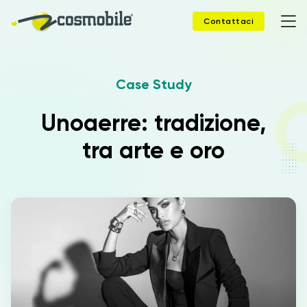
Contattaci
Case Study
Home
Unoaerre: tradizione,
Prodotti
tra arte e oro
Soluzioni
News
Case Study
Webinar
Company