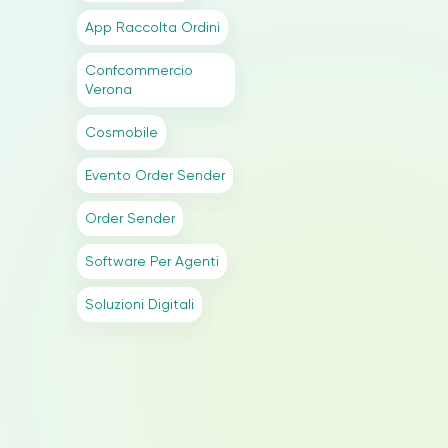
App Raccolta Ordini
Confcommercio
Verona
Cosmobile
Evento Order Sender
Order Sender
Software Per Agenti
Soluzioni Digitali