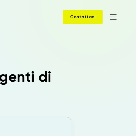
Contattaci
Home
Prodotti
genti di
Soluzioni
News
Case Study
Webinar
Company