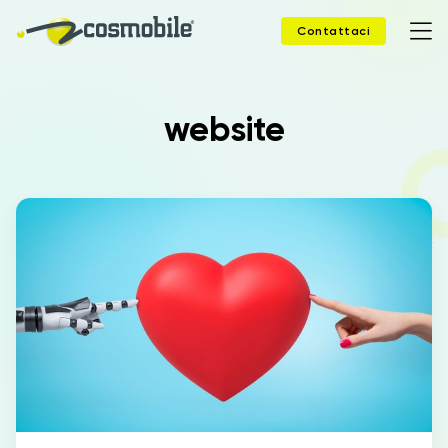
Contattaci
website
Home
Prodotti
Soluzioni
News
Case Study
Webinar
Company