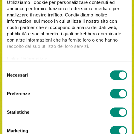
Utilizziamo i cookie per personalizzare contenuti ed
annunci, per fornire funzionalità dei social media e per
analizzare il nostro traffico. Condividiamo inoltre
informazioni sul modo in cui utilizza il nostro sito con i
nostri partner che si occupano di analisi dei dati web,
pubblicità e social media, i quali potrebbero combinarle
con altre informazioni che ha fornito loro o che hanno
raccolto dal suo utilizzo dei loro servizi.
Link all'informativa:
https://www.cosmobile.com/cookie-policy
S
Necessari
e
l
e
Iscrivimi alla newsletter di Cosmobile.
Preferenze
z
Letta
l'informativa privacy
, acconsento al trattamento
i
dei miei dati personali per le finalità indicate.
o
Statistiche
n
e
Marketing
d