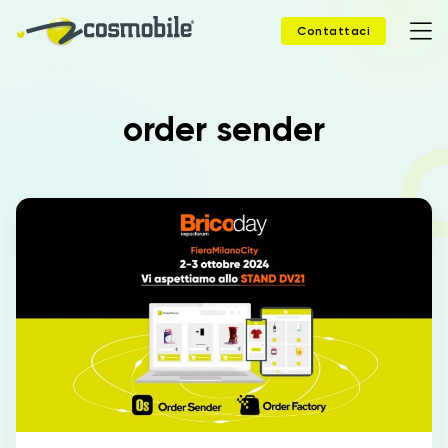
Contattaci
order sender
Home
Prodotti
Soluzioni
News
Case Study
Webinar
Company