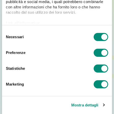
pubblicità e social media, i quali potrebbero combinarle
con altre informazioni che ha fornito loro o che hanno
raccolto dal suo utilizzo dei loro servizi.
Link all'informativa:
https://www.cosmobile.com/cookie-policy
S
Necessari
e
l
e
Preferenze
z
i
o
Statistiche
n
Soluzioni Digitali
e
Marketing
Order Sender: Evento per Agenti di
d
Commercio
e
l
Order Sender: Evento per Agenti di Commercio Order
Mostra dettagli
c
Sender: evento per Agenti di Commercio. La nostra App
o
di raccolta…