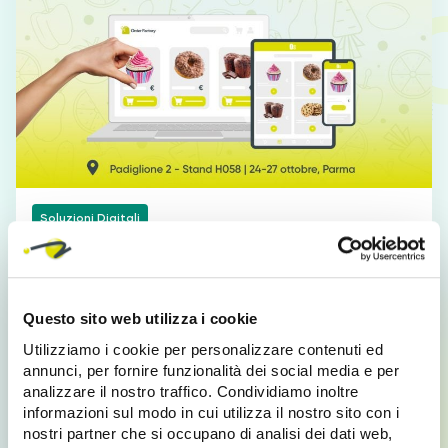
Soluzioni Digitali
Cibus Tec 2023: soluzioni di Vendita
Cibus Tec 2023: soluzioni di Vendita Cosmobile porta al
Questo sito web utilizza i cookie
Cibus Tec 2023 due soluzioni digitali dedicate alla
vendita. L’App…
Utilizziamo i cookie per personalizzare contenuti ed
annunci, per fornire funzionalità dei social media e per
analizzare il nostro traffico. Condividiamo inoltre
Scopri di più
informazioni sul modo in cui utilizza il nostro sito con i
nostri partner che si occupano di analisi dei dati web,