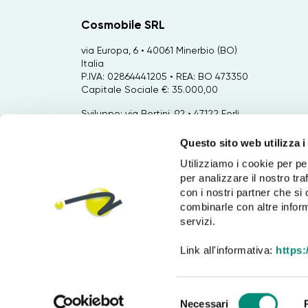
Cosmobile SRL
via Europa, 6 • 40061 Minerbio (BO)
Italia
P.IVA: 02864441205 • REA: BO 473350
Capitale Sociale €: 35.000,00
Sviluppo: via Bertini, 92 • 47122 Forlì
(FC) Italia
Questo sito web utilizza i
Marketing: Via Emilio Zago 2/2 • 40128
Utilizziamo i cookie per pe
Bologna (BO) Italia
per analizzare il nostro tra
Tel:
+39 051 6601019
con i nostri partner che si
combinarle con altre inform
servizi.
Link all'informativa:
https
S
Copyright © 2026 by
Cosmobile
Necessari