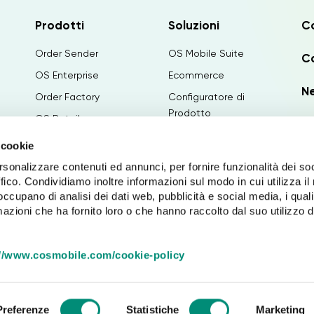
Prodotti
Soluzioni
C
Order Sender
OS Mobile Suite
Ca
OS Enterprise
Ecommerce
N
Order Factory
Configuratore di
Prodotto
OS Retail
La
Configuratore di
Paginae
 cookie
Canvass
Tech Away
rsonalizzare contenuti ed annunci, per fornire funzionalità dei so
PIM&Publishing
ffico. Condividiamo inoltre informazioni sul modo in cui utilizza il 
Categora
Intelligenza Artificiale
 occupano di analisi dei dati web, pubblicità e social media, i qual
Med Travel
azioni che ha fornito loro o che hanno raccolto dal suo utilizzo d
Integrazioni
IPROV Digital Agency
://www.cosmobile.com/cookie-policy
Preferenze
Statistiche
Marketing