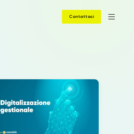
Contattaci
Home
Prodotti
Soluzioni
News
Case Study
Webinar
Company