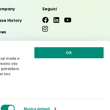
ompany
Seguici
se History
ews
vora con noi
OK
cial media e
nostro sito
i potrebbero
ei loro
Privacy
Cookies
Mostra dettagli