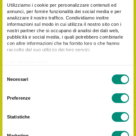
Utilizziamo i cookie per personalizzare contenuti ed
annunci, per fornire funzionalità dei social media e per
analizzare il nostro traffico. Condividiamo inoltre
informazioni sul modo in cui utilizza il nostro sito con i
nostri partner che si occupano di analisi dei dati web,
pubblicità e social media, i quali potrebbero combinarle
con altre informazioni che ha fornito loro o che hanno
raccolto dal suo utilizzo dei loro servizi.
Link all'informativa:
https://www.cosmobile.com/cookie-policy
S
Necessari
e
l
e
Preferenze
Iscrivimi alla newsletter di Cosmobile.
z
Letta
l'informativa privacy
, acconsento al trattamento
i
dei miei dati personali per le finalità indicate.
o
Statistiche
n
e
Marketing