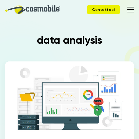
Contattaci
data analysis
Home
Prodotti
Soluzioni
News
Case Study
Webinar
Company