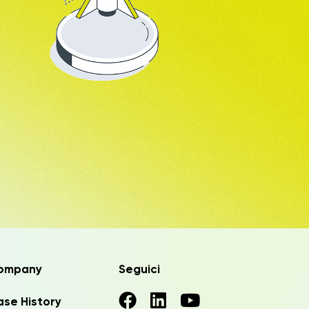
ompany
Seguici
se History