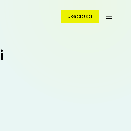
Contattaci
Home
i
Prodotti
Soluzioni
News
Case Study
Webinar
Company