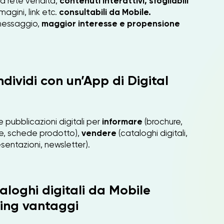
 tua rete vendita,
contenuti interattivi, sfogliabili
magini, link etc.
consultabili da Mobile.
messaggio,
maggior interesse e propensione
dividi con un’App di Digital
 pubblicazioni digitali per
informare
(brochure,
he, schede prodotto),
vendere
(cataloghi digitali,
sentazioni, newsletter).
aloghi digitali da Mobile
hing vantaggi