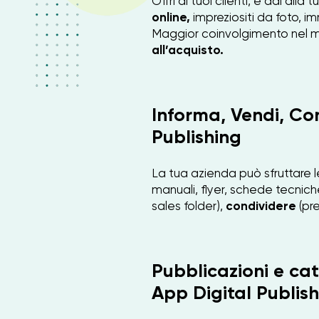
Offri ai tuoi clienti, e dai alla
online,
impreziositi da foto, im
Maggior coinvolgimento nel 
all’acquisto.
Informa, Vendi, Con
Publishing
La tua azienda può sfruttare le
manuali, flyer, schede tecnic
sales folder),
condividere
(pre
Pubblicazioni e cat
App Digital Publis