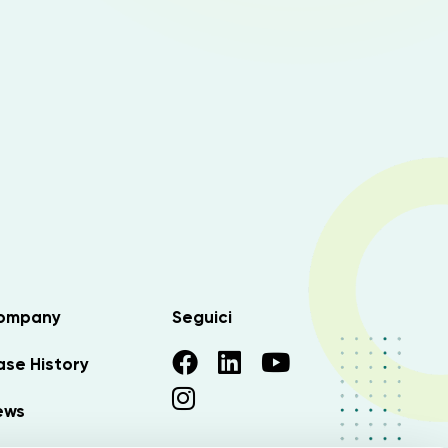
ompany
Seguici
se History
ews