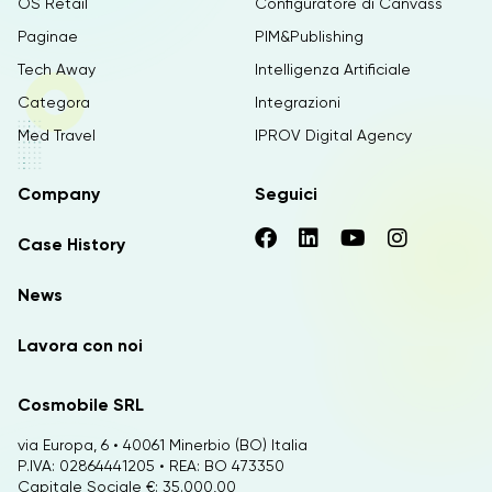
OS Retail
Configuratore di Canvass
Paginae
PIM&Publishing
Tech Away
Intelligenza Artificiale
Categora
Integrazioni
Med Travel
IPROV Digital Agency
Company
Seguici
Case History
News
Lavora con noi
Cosmobile SRL
via Europa, 6 • 40061 Minerbio (BO) Italia
P.IVA: 02864441205 • REA: BO 473350
Capitale Sociale €: 35.000,00