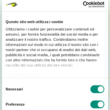
conoscere e aumentare clienti e guadagni.
Parla con i nostri specialisti E-commerce e non
perdere questa opportunità!
Questo sito web utilizza i cookie
Utilizziamo i cookie per personalizzare contenuti ed
Una soluzione PIM: uno strumento
annunci, per fornire funzionalità dei social media e per
aziendale indispensabile
analizzare il nostro traffico. Condividiamo inoltre
informazioni sul modo in cui utilizza il nostro sito con i
Dove sono ora tutti i tuoi dati aziendali?
nostri partner che si occupano di analisi dei dati web,
Riesci a coordinare da remoto ogni reparto, gestire
pubblicità e social media, i quali potrebbero combinarle
ogni informazione e ogni canale?
con altre informazioni che ha fornito loro o che hanno
La nostra
soluzione PIM Categora
, ti permette di
raccolto dal suo utilizzo dei loro servizi.
centralizzare, gestire e arricchire le informazioni sul
prodotto, creare cataloghi e distribuirli ai canali di
Link all'informativa:
vendita.
https://www.cosmobile.com/cookie-policy
S
E’ uno strumento indispensabile per ogni azienda:
Necessari
e
chiedici di più.
l
e
Preferenze
z