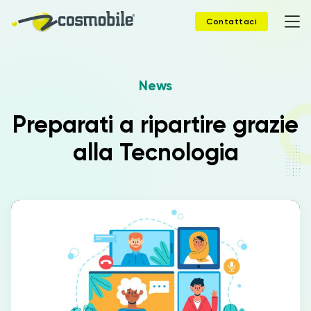
Contattaci
News
Home
Preparati a ripartire grazie
Prodotti
alla Tecnologia
Soluzioni
News
Case Study
Webinar
Company