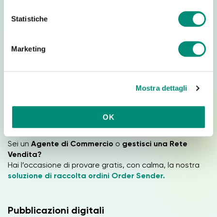
i
Gestisci al meglio il tuo Business
o
Statistiche
n
Da ordini a pacchi, fino alle
esperienze d’acquisto.
e
In un flusso aziendale, non basta generare ordini, è
Marketing
importante focalizzarsi anche sulla loro gestione per
d
creare esperienze di acquisto uniche per il cliente.
e
Scopri il nostro Sofware dedicato
Aikuboard.
l
Mostra dettagli
c
o
Raccolta Ordini e Gestione della Rete
n
OK
Vendita
s
e
Sei un
Agente di Commercio
o
gestisci una Rete
n
Vendita?
s
Hai l’occasione di provare gratis, con calma, la nostra
o
soluzione di raccolta ordini Order Sender.
Pubblicazioni digitali