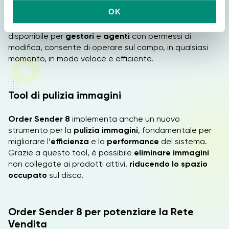
Per una maggiore
autonomia
per la Rete Vendita, è
n
OK
stata implementata
la possibilità di gestire le
s
cancellazioni
anche da mobile. Questa funzionalità,
e
disponibile per
gestori
e
agenti
con permessi di
n
modifica, consente di operare sul campo, in qualsiasi
s
momento, in modo veloce e efficiente.
o
Tool di pulizia immagini
Order Sender 8
implementa anche un nuovo
strumento per la
pulizia immagini
, fondamentale per
migliorare l’
efficienza
e la
performance
del sistema.
Grazie a questo tool, è possibile
eliminare immagini
non collegate ai prodotti attivi,
riducendo lo spazio
occupato
sul disco.
Order Sender 8 per potenziare la Rete
Vendita