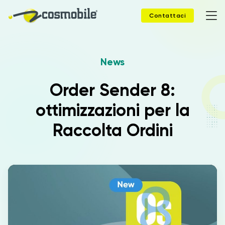
Contattaci
News
Home
Order Sender 8:
Prodotti
ottimizzazioni per la
Soluzioni
Raccolta Ordini
News
Case Study
Webinar
Company