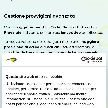
Gestione provvigioni avanzata
Con gli
aggiornamenti
di
Order Sender 8
, il modulo
Provvigioni
diventa sempre più
innovativo
ed efficace.
La nuova versione dell’app garantisce una
maggiore
precisione di calcolo
e
variabilità.
Ad esempio, è
possibile
definire provvigioni specifiche per singolo
agente
e creare
configurazioni più flessibili
, in base
alle esigenze commerciali, per
rendere
il calcolo delle
provvigioni più semplice e fluido.
Questo sito web utilizza i cookie
Utilizziamo i cookie per personalizzare contenuti ed
Listini cliente di default differenziati
annunci, per fornire funzionalità dei social media e per
analizzare il nostro traffico. Condividiamo inoltre
Un’altra delle nuove
funzionalità avanzate
di
Order
informazioni sul modo in cui utilizza il nostro sito con i
Sender
è la possibilità di
impostare listini di default
nostri partner che si occupano di analisi dei dati web,
differenziati per fornitore
,
in base al cliente. In