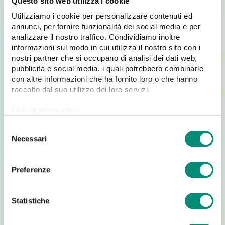
Questo sito web utilizza i cookie
3. DISPOSITIVI MOBILI
La spesa IT crescerà del 5% nel mondo, ma a farla da
Utilizziamo i cookie per personalizzare contenuti ed
padroni saranno i dispositivi mobili. Tablet e
annunci, per fornire funzionalità dei social media e per
smartphone costituiranno ben il 60% della crescita
analizzare il nostro traffico. Condividiamo inoltre
informazioni sul modo in cui utilizza il nostro sito con i
totale!
nostri partner che si occupano di analisi dei dati web,
4. BIG DATA
pubblicità e social media, i quali potrebbero combinarle
La spesa per i Big Data aumenterà del 30%, superando
con altre informazioni che ha fornito loro o che hanno
i 14 miliardi di dollari, qui la gara si spenderà nello
raccolto dal suo utilizzo dei loro servizi.
sviluppare “piattaforme cloud di dati ottimizzate” in
grado di gestire grandi volumi di dati e flussi in tempo
Link all'informativa:
reale.
https://www.cosmobile.com/cookie-policy
5. SMARTPHONE E TABLET
S
La passione sfrenata per tablet e smartphone non
Necessari
e
diminuirà nel 2014, anzi sarà destinata a crescere del
l
18% per i tablet e del 12% per gli smartphone. Android
e
Preferenze
inoltre insinuerà non poco Apple, dominando la scena e
z
riducendo la Apple al secondo posto.
i
6. IAAS Vs. PAAS
o
Statistiche
IDC parla di una piattaforma di terza generazione con
n
una migrazione da infrastrutture IaaS (Infrastructure as
e