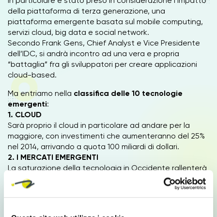
In particolare è stato preso in considerazione l’impatto
della piattaforma di terza generazione, una
piattaforma emergente basata sul mobile computing,
servizi cloud, big data e social network.
Secondo Frank Gens, Chief Analyst e Vice Presidente
dell’IDC, si andrà incontro ad una vera e propria
“battaglia” fra gli sviluppatori per creare applicazioni
cloud-based.
Ma entriamo nella
classifica delle 10 tecnologie
emergenti
:
1. CLOUD
Sarà proprio il cloud in particolare ad andare per la
maggiore, con investimenti che aumenteranno del 25%
nel 2014, arrivando a quota 100 miliardi di dollari.
2. I MERCATI EMERGENTI
La saturazione della tecnologia in Occidente rallenterà
l’espansione, al contrario invece dei Paesi in via di
sviluppo che cresceranno del 10%; in particolare la Cina,
paese in cui la crescita della spesa ITC corrisponderà a
quella degli Stati Uniti.