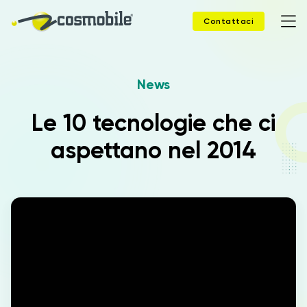
Contattaci
News
Home
Le 10 tecnologie che ci
Prodotti
aspettano nel 2014
Soluzioni
News
Case Study
Webinar
Company