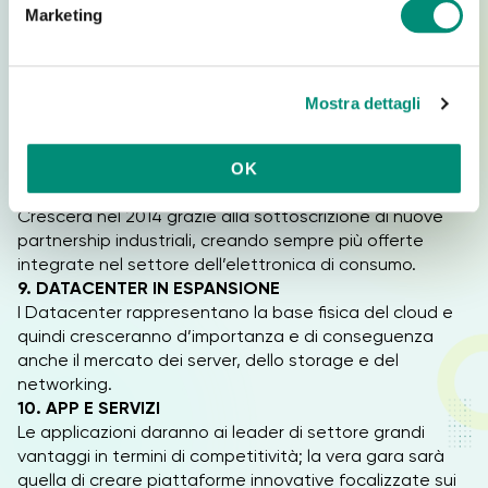
a Service) a PaaS (Platform as a Service). Alla guida
Marketing
troveremo Amazon che offrirà alti numeri di PaaS
d
nell’ambito degli Amazon Web Services.
e
7. SOCIAL
l
I social saranno sempre più integrati nelle applicazioni
Mostra dettagli
c
aziendali nel corso dei prossimi 12/18 mesi, diventando
o
parte integrante di tutte le strategie volte al
n
coinvolgimento dei clienti.
OK
s
8. INTERNET DELLE COSE
e
Crescerà nel 2014 grazie alla sottoscrizione di nuove
n
partnership industriali, creando sempre più offerte
s
integrate nel settore dell’elettronica di consumo.
o
9. DATACENTER IN ESPANSIONE
I Datacenter rappresentano la base fisica del cloud e
quindi cresceranno d’importanza e di conseguenza
anche il mercato dei server, dello storage e del
networking.
10. APP E SERVIZI
Le applicazioni daranno ai leader di settore grandi
vantaggi in termini di competitività; la vera gara sarà
quella di creare piattaforme innovative focalizzate sui