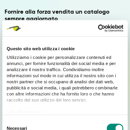
Fornire alla forza vendita un catalogo
sempre aggiornato
Qualsiasi tipologia di azienda, che abbia una propria
forza vendita, dovrà impegnare diverse risorse perchè
gli agenti di commercio abbiano sempre a disposizione
Questo sito web utilizza i cookie
gli strumenti giusti e validi per poter presentare e
vendere al meglio i prodotti e i servizi al cliente.
Utilizziamo i cookie per personalizzare contenuti ed
annunci, per fornire funzionalità dei social media e per
Di solito utilizzare il classico
catalogo cartaceo porta
analizzare il nostro traffico. Condividiamo inoltre
a un investimento elevato
per la progettazione,
informazioni sul modo in cui utilizza il nostro sito con i
realizzazione, stampa e soprattutto l’aggiornamento!
nostri partner che si occupano di analisi dei dati web,
Avere quindi un
catalogo prodotti
completamente
pubblicità e social media, i quali potrebbero combinarle
digitale
risulta essere una soluzione digital
con altre informazioni che ha fornito loro o che hanno
raccolto dal suo utilizzo dei loro servizi.
particolarmente
efficace per gli agenti di commercio
,
che avranno a portata di mano tutte le informazioni
Link all'informativa:
sempre aggiornate, in totale leggerezza, senza doversi
https://www.cosmobile.com/cookie-policy
preoccupare di recuperare gli ultimi aggiornamenti di
S
prezzo o di scontistiche.
Necessari
e