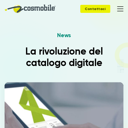
Contattaci
News
Home
La rivoluzione del
Prodotti
catalogo digitale
Soluzioni
News
Case Study
Webinar
Company