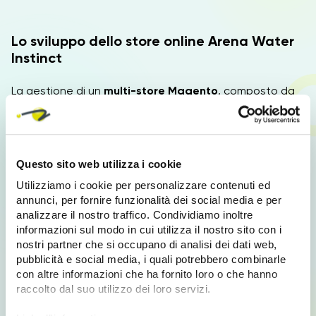
Lo sviluppo dello store online Arena Water
Instinct
La gestione di un
multi-store Magento
, composto da
decine di store-view e dinamiche differenti, nasconde
spesso gestioni complesse e tutt’altro che banali.
In molti conoscono o hanno addirittura affrontato
personalmente i limiti di Magento all’aumentare del
Questo sito web utilizza i cookie
numero di prodotti gestiti, mentre sono pochi quelli che
hanno potuto valutare i side-effect e l’overhead
Utilizziamo i cookie per personalizzare contenuti ed
necessari per gestire una gerarchia di store così
annunci, per fornire funzionalità dei social media e per
complessa all’interno della stessa installazione, sia in
analizzare il nostro traffico. Condividiamo inoltre
fatto di performance che di costi di aggiornamento.
informazioni sul modo in cui utilizza il nostro sito con i
nostri partner che si occupano di analisi dei dati web,
Avere a che fare con uno
store internazionale
pubblicità e social media, i quali potrebbero combinarle
costringe inoltre a lavorare su un sistema praticamente
con altre informazioni che ha fornito loro o che hanno
sempre “carico”, in quanto il gran numero di utenti e di
raccolto dal suo utilizzo dei loro servizi.
acquisti, la cui distribuzione è concentrata in alcune ore
del giorno, viene però re-distribuita lungo la giornata a