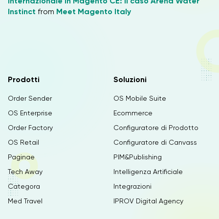
internazionale in Magento CE: il caso Arena Water
Instinct
from
Meet Magento Italy
Prodotti
Soluzioni
Order Sender
OS Mobile Suite
OS Enterprise
Ecommerce
Order Factory
Configuratore di Prodotto
OS Retail
Configuratore di Canvass
Paginae
PIM&Publishing
Tech Away
Intelligenza Artificiale
Categora
Integrazioni
Med Travel
IPROV Digital Agency