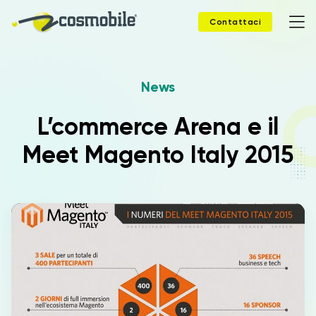
Contattaci
News
Home
L’commerce Arena e il
Prodotti
Meet Magento Italy 2015
Soluzioni
News
Case Study
Webinar
Company