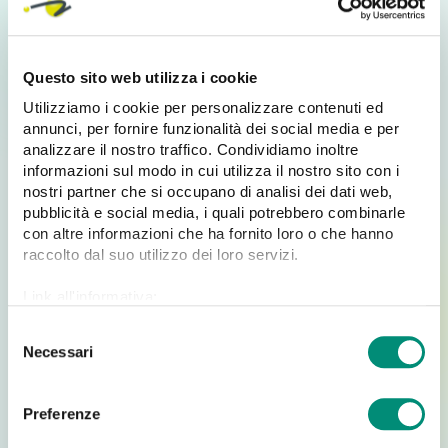
mila prodotti configurabili e 30 mila pagine indicizzate.
Abbiamo presentato il nostro progetto Arena al
Meet
Magento Italy 2015.
Alessandro Montalti
(Senior
Questo sito web utilizza i cookie
Developer di Cosmobile) ha raccontato la storia, le
difficoltà e le risoluzioni messe in campo in questa
Utilizziamo i cookie per personalizzare contenuti ed
grande sfida!
annunci, per fornire funzionalità dei social media e per
analizzare il nostro traffico. Condividiamo inoltre
Noi di Cosmobile partivamo da esperienze di
informazioni sul modo in cui utilizza il nostro sito con i
Ecommerce per brand come
Laura Pausini
e
Kontatto.
nostri partner che si occupano di analisi dei dati web,
Abbiamo accettato la sfida e abbiamo seguito in forte
pubblicità e social media, i quali potrebbero combinarle
sinergia le strategie di marketing aziendale.
con altre informazioni che ha fornito loro o che hanno
raccolto dal suo utilizzo dei loro servizi.
Siamo partiti da
Magento piattaforma modulare
che
abbiamo reso ancora più flessibile e veloce. A seguito
Link all'informativa:
dei risultati positivi che abbiamo ottenuto con i
https://www.cosmobile.com/cookie-policy
S
progetti pilota, avendo visto nu trend in crescita di
Necessari
e
vendite e di utenza è stato aumentato il numero di
store e di prodotti da inserire. La vera sfida è stata
l
l’apertura negli Stati Uniti
che ha incrementato il
e
Preferenze
numero degli utenti facendolo schizzare alle stelle,
z
anche senza delle strategie vere e proprie alle spalle.