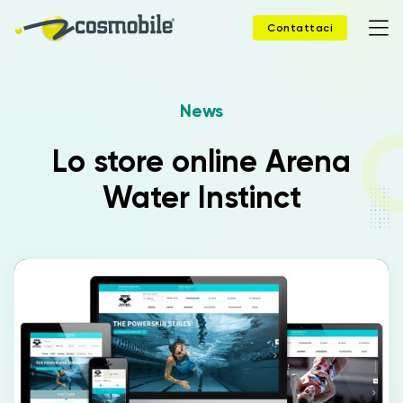
Contattaci
News
Home
Lo store online Arena
Prodotti
Water Instinct
Soluzioni
News
Case Study
Webinar
Company