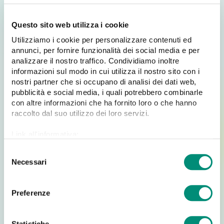
poter eseguire operazioni di
pulizia della lista contatti
da indirizzi non reali.
Questo sito web utilizza i cookie
Un alto tasso di bounce rate infatti, potrebbe farci
giocare la nostra reputazione come mittenti.
Utilizziamo i cookie per personalizzare contenuti ed
annunci, per fornire funzionalità dei social media e per
analizzare il nostro traffico. Condividiamo inoltre
4. Tasso di Disiscrizione (Unsubscribe Rate)
informazioni sul modo in cui utilizza il nostro sito con i
nostri partner che si occupano di analisi dei dati web,
pubblicità e social media, i quali potrebbero combinarle
Il Tasso di disiscrizione (Unsubscribe Rate), ci permette
con altre informazioni che ha fornito loro o che hanno
di sapere
quanti contatti hanno deciso di disiscriversi
raccolto dal suo utilizzo dei loro servizi.
dalla nostra mailing list.
I
l tasso di annullamento dell’iscrizione in media è del
Link all'informativa:
2%.
https://www.cosmobile.com/cookie-policy
Se la soglia di disiscrizioni si alza oltre questo limite, è
S
Necessari
necessario procedere con un
attento riesame di ogni
e
singolo step della strategia di Email Marketing,
per
l
individuare qual è il principale motivo della disiscrizione
e
Preferenze
dalla newsletter e correggerlo immediatamente.
z
In più, il numero di disiscritti dovrebbe sempre essere
i
inferiore al numero di nuovi iscritti.
o
Statistiche