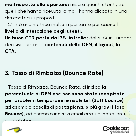
mail rispetto alle aperture:
misura quanti utenti, tra
quelli che hanno ricevuto la mail, hanno cliccato in uno
dei contenuti proposti.
Il CTR è una metrica molto importante per capire il
livello di interazione degli utenti.
Un buon CTR parte dal 3%, in Italia;
dal 4,7% in Europa:
decisivi qui sono i
contenuti della DEM, il layout, la
CTA.
3. Tasso di Rimbalzo (Bounce Rate)
Il Tasso di Rimbalzo, Bounce Rate, ci indica
la
percentuale di DEM che non sono state recapitate
per problemi temporanei e risolvibili
(Soft Bounce)
,
ad esempio casella di posta piena,
o più gravi (Hard
Bounce)
, ad esempio indirizzi email errati o inesistenti
nel database.
Il Bounce Rate va monitorato costantemente, così da