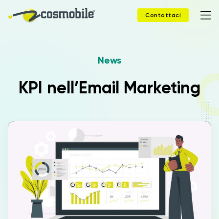
Contattaci
News
Home
KPI nell’Email Marketing
Prodotti
Soluzioni
News
Case Study
Webinar
Company