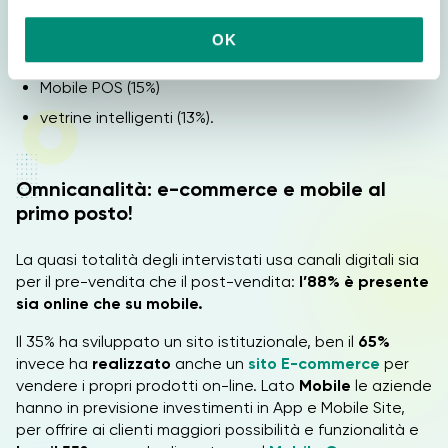
o
couponing e loyalty (19%)
n
OK
s
totem e touchpoint (15%)
e
Mobile POS (15%)
n
vetrine intelligenti (13%).
s
o
Omnicanalità: e-commerce e mobile al
primo posto!
La quasi totalità degli intervistati usa canali digitali sia
per il pre-vendita che il post-vendita:
l’88% è presente
sia online che su mobile.
Il 35% ha sviluppato un sito istituzionale, ben il
65%
invece ha
realizzato
anche un
sito E-commerce
per
vendere i propri prodotti on-line. Lato
Mobile
le aziende
hanno in previsione investimenti in App e Mobile Site,
per offrire ai clienti maggiori possibilità e funzionalità e