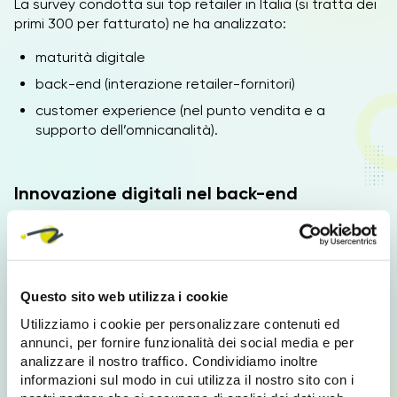
La survey condotta sui top retailer in Italia (si tratta dei
primi 300 per fatturato) ne ha analizzato:
maturità digitale
back-end (interazione retailer-fornitori)
customer experience (nel punto vendita e a
supporto dell’omnicanalità).
Innovazione digitali nel back-end
L’innovazione digitale
applicata al
back-end
è
sicuramente l’investimento più diffuso attualmente, si
tratta infatti del
93% dei casi
analizzati.
Questo sito web utilizza i cookie
In particolare gli investimenti si sono concentrati su:
Utilizziamo i cookie per personalizzare contenuti ed
soluzioni di CRM (25%)
annunci, per fornire funzionalità dei social media e per
analizzare il nostro traffico. Condividiamo inoltre
soluzioni per la fatturazione (19%)
informazioni sul modo in cui utilizza il nostro sito con i
sistemi ERP (18%)