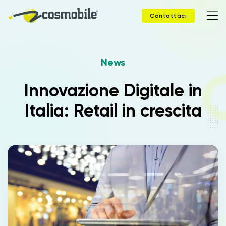
Contattaci
News
Home
Innovazione Digitale in
Prodotti
Italia: Retail in crescita
Soluzioni
News
Case Study
Webinar
Company