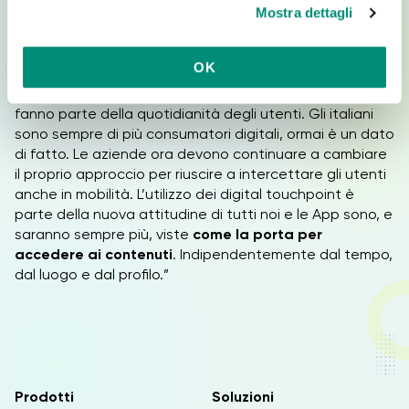
Mostra dettagli
c
(16,7%).
o
La conclusione che trae
Fabio Maglioni
(
founder di
n
OK
Modomodo
) è molto interessante: “I dati ci dicono che
s
strumenti come smartphone, tablet e applicazioni
e
fanno parte della quotidianità degli utenti. Gli italiani
n
sono sempre di più consumatori digitali, ormai è un dato
s
di fatto. Le aziende ora devono continuare a cambiare
o
il proprio approccio per riuscire a intercettare gli utenti
anche in mobilità. L’utilizzo dei digital touchpoint è
parte della nuova attitudine di tutti noi e le App sono, e
saranno sempre più, viste
come la porta per
accedere ai contenuti
. Indipendentemente dal tempo,
dal luogo e dal profilo.”
Prodotti
Soluzioni