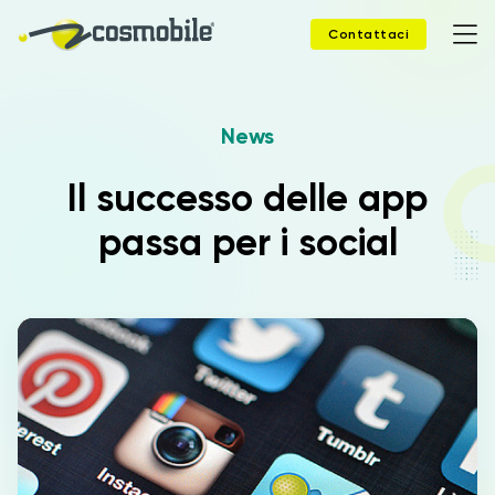
Contattaci
News
Home
Il successo delle app
Prodotti
passa per i social
Soluzioni
News
Case Study
Webinar
Company