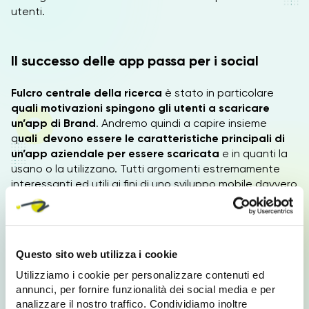
utenti.
Il successo delle app passa per i social
Fulcro centrale della ricerca
è stato in particolare
quali motivazioni spingono gli utenti a scaricare
un’app di Brand
. Andremo quindi a capire insieme
q
uali devono essere le caratteristiche principali di
un’app aziendale per essere scaricata
e in quanti la
usano o la utilizzano. Tutti argomenti estremamente
interessanti ed utili ai fini di uno sviluppo mobile davvero
efficace.
Fra le
principali motivazioni
che invogliano gli utenti a
scaricare l’app si trovano in prima posizione le
Questo sito web utilizza i cookie
“funzionalità social e mobile”
, il 38,2 % degli italiani
ritengono infatti molto utile in particolare la possibilità
Utilizziamo i cookie per personalizzare contenuti ed
di poter interagire con i social network ed il 41% afferma
annunci, per fornire funzionalità dei social media e per
che la presenza di un collegamento diretto in un’app di
analizzare il nostro traffico. Condividiamo inoltre