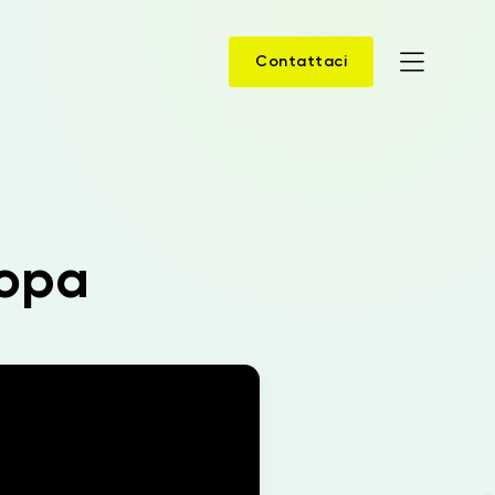
Contattaci
Home
Prodotti
ropa
Soluzioni
News
Case Study
Webinar
Company