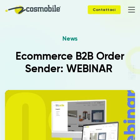
Contattaci
News
Home
Ecommerce B2B Order
Prodotti
Sender: WEBINAR
Soluzioni
News
Case Study
Webinar
Company