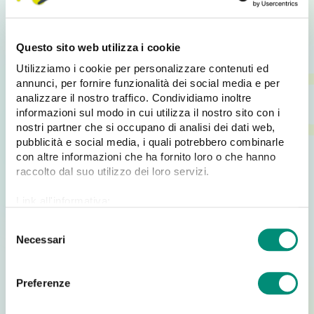
ottimizzare la tua Rete Vendita
Questo sito web utilizza i cookie
Order Sender B2B
è una risorsa che ti permette di
gestire
il tuo Ecommerce B2B.
Offre un
catalogo
Utilizziamo i cookie per personalizzare contenuti ed
prodotti
da cui i Clienti possono scegliere gli articoli
annunci, per fornire funzionalità dei social media e per
necessari, grazie a immagini e informazioni dettagliate,
analizzare il nostro traffico. Condividiamo inoltre
ed effettuare gli Ordini.
informazioni sul modo in cui utilizza il nostro sito con i
nostri partner che si occupano di analisi dei dati web,
Tra le altre funzionalità: riassortimento prodotti,
pubblicità e social media, i quali potrebbero combinarle
storico ordini
,
schede anagrafiche, Gestione Varianti
,
con altre informazioni che ha fornito loro o che hanno
Gestione Accise, lingue aggiuntive.
raccolto dal suo utilizzo dei loro servizi.
Link all'informativa:
https://www.cosmobile.com/cookie-policy
Perché seguire il Webinar di Order Sender
S
B2B?
Necessari
e
l
Il
Webinar
dedicato al modulo
Ecommerce B2B
di
e
Preferenze
Order Sender
è estremamente utile per comprendere
z
al meglio le funzionalità della piattaforma:
i