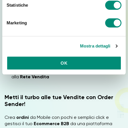
Realizza
il tuo
Catalogo Prodotti,
completo di
o
Statistiche
immagini e descrizioni dettagliate
n
e
Esplora
le sezioni della piattaforma dedicate a
Marketing
d
riassortimento e storico ordini
e
Implementa
il tuo
Ecommerce B2B
con
Moduli
l
opzionali
Mostra dettagli
c
Grazie alle
Integrazioni API
, collega il tuo
o
Ecommerce
a strumenti funzionali
n
OK
Ottimizza
i processi aziendali riunendo, su un’unica
s
dashboard
intuitiva, tutti gli strumenti necessari
e
alla
Rete Vendita
n
s
o
Metti il turbo alle tue Vendite con Order
Sender!
Crea
ordini
da Mobile con pochi e semplici click e
gestisci il tuo
Ecommerce B2B
da una piattaforma