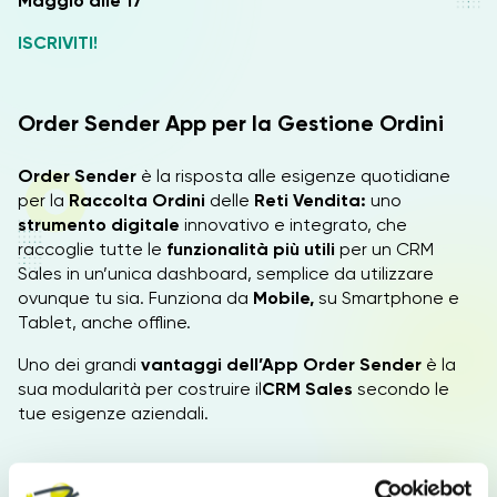
Maggio alle 17
ISCRIVITI!
Order Sender App per la Gestione Ordini
Order Sender
è la risposta alle esigenze quotidiane
per la
Raccolta Ordini
delle
Reti Vendita:
uno
strumento digitale
innovativo e integrato, che
raccoglie tutte le
funzionalità più utili
per un CRM
Sales in un’unica dashboard, semplice da utilizzare
ovunque tu sia. Funziona da
Mobile,
su Smartphone e
Tablet, anche offline.
Uno dei grandi
vantaggi dell’App Order Sender
è la
sua modularità per costruire il
CRM Sales
secondo le
tue esigenze aziendali.
Ecommerce B2B Order Sender per