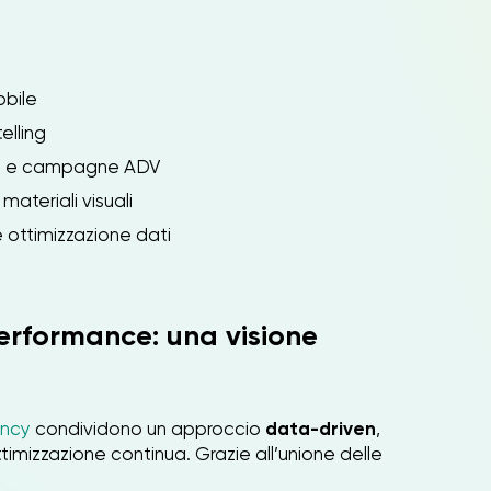
obile
elling
gy e campagne ADV
materiali visuali
 ottimizzazione dati
performance: una visione
ency
condividono un approccio
data-driven
,
ttimizzazione continua. Grazie all’unione delle