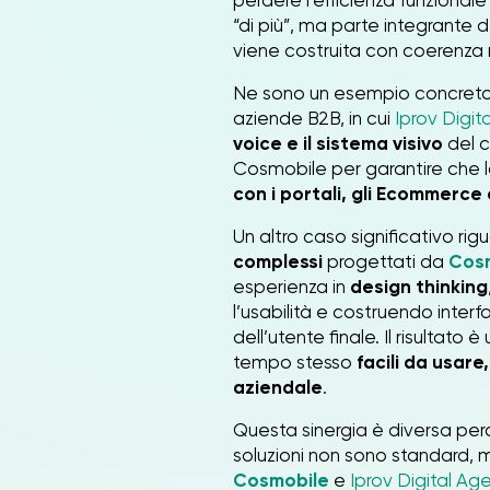
perdere l’efficienza funzionale
“di più”, ma parte integrante d
viene costruita con coerenza r
Ne sono un esempio concreto 
aziende B2B, in cui
Iprov Digit
voice e il sistema visivo
del c
Cosmobile per garantire che 
con i portali, gli Ecommerce 
Un altro caso significativo rig
complessi
progettati da
Cos
esperienza in
design thinking
l’usabilità e costruendo interf
dell’utente finale. Il risultato
tempo stesso
facili da usare
aziendale
.
Questa sinergia è diversa pe
soluzioni non sono standard, 
Cosmobile
e
Iprov Digital Ag