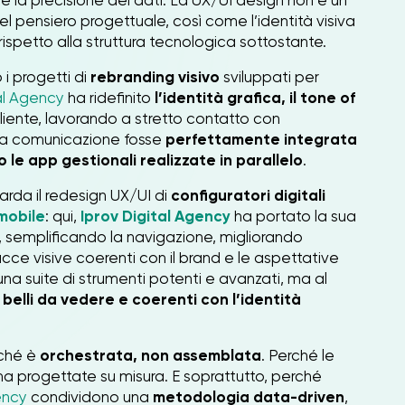
 e la precisione dei dati. La UX/UI design non è un
el pensiero progettuale, così come l’identità visiva
ispetto alla struttura tecnologica sottostante.
i progetti di
rebranding visivo
sviluppati per
al Agency
ha ridefinito
l’identità grafica, il tone of
liente, lavorando a stretto contatto con
la comunicazione fosse
perfettamente integrata
o le app gestionali realizzate in parallelo
.
uarda il redesign UX/UI di
configuratori digitali
mobile
: qui,
Iprov Digital Agency
ha portato la sua
, semplificando la navigazione, migliorando
acce visive coerenti con il brand e le aspettative
 è una suite di strumenti potenti e avanzati, ma al
, belli da vedere e coerenti con l’identità
rché è
orchestrata, non assemblata
. Perché le
ma progettate su misura. E soprattutto, perché
ency
condividono una
metodologia data-driven
,