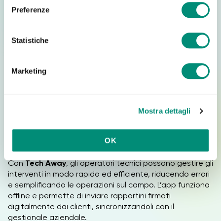
Moduli opzionali
per potenziare la tua piattaforma
e
Preferenze
(varianti prodotto, lingue aggiuntive, integrazione
z
API)
i
o
Statistiche
Vuoi trasformare il tuo business?
Porta la tua vendita
n
B2B al livello successivo
.
e
Marketing
d
e
Scopri Order Factory
l
Mostra dettagli
c
o
Tech Away: l’App per interventi tecnici e
n
rapportini in mobilità
OK
s
e
Con
Tech Away
, gli operatori tecnici possono gestire gli
n
interventi in modo rapido ed efficiente, riducendo errori
s
e semplificando le operazioni sul campo. L’app funziona
o
offline e permette di inviare rapportini firmati
digitalmente dai clienti, sincronizzandoli con il
gestionale aziendale.