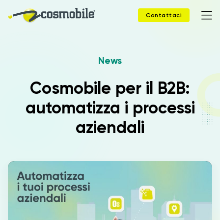
Contattaci
News
Home
Cosmobile per il B2B:
Prodotti
automatizza i processi
Soluzioni
aziendali
News
Case Study
Webinar
Company