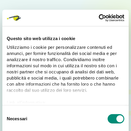
Order Factory: il portale B2B per i tuoi
clienti
Order Factory
è il tuo
Ecommerce B2B
Questo sito web utilizza i cookie
personalizzato
, pensato per offrire ai clienti la massima
autonomia nella gestione degli ordini
. Un portale
Utilizziamo i cookie per personalizzare contenuti ed
completo e integrato che consente di consultare il
annunci, per fornire funzionalità dei social media e per
catalogo prodotti, accedere allo storico ordini e inviare
analizzare il nostro traffico. Condividiamo inoltre
richieste in pochi click.
informazioni sul modo in cui utilizza il nostro sito con i
nostri partner che si occupano di analisi dei dati web,
pubblicità e social media, i quali potrebbero combinarle
con altre informazioni che ha fornito loro o che hanno
Perché scegliere Order Factory?
raccolto dal suo utilizzo dei loro servizi.
Gestione autonoma degli ordini
tramite area
Link all'informativa:
riservata
https://www.cosmobile.com/cookie-policy
S
Catalogo prodotti digitale
sempre aggiornato
Necessari
e
Storico ordini e riassortimenti
a portata di mano
l