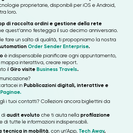
nologie proprietarie, disponibili per iOS e Android,
tra loro.
pp di raccolta ordini
e gestione della rete
e quest’anno festeggia il suo decimo anniversario.
e fare un salto di qualità, ti propopniamo la nostra
 Automation
Order Sender Enterprise
.
io
è indispensabile pianificare ogni appuntamento,
la mappa interattiva, creare report.
to il
Giro visite
Business Travels
.
comunicazione?
cartacei in
Pubblicazioni digitali, interattive e
p
Paginae.
i i tuoi contatti? Collezioni ancora bigliettini da
 di
audit evoluto
che ti aiuta nella
profilazione
e di tutte le informazioni indispensabili.
 tecnica in mobilità
, con un’App,
Tech Away
,