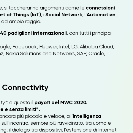
e, si toccheranno argomenti come le
connessioni
net of Things (IoT)
, i
Social Network
, l’
Automotive
,
ad ampio raggio.
 40 padiglioni internazionali
, con tutti i principali
gle, Facebook, Huawei, Intel, LG, Alibaba Cloud,
, Nokia Solutions and Networks, SAP, Oracle,
t Connectivity
ty”:
è questo il
payoff del MWC 2020.
e e senza limiti”.
ancora più piccolo e veloce, all’
Intelligenza
sull’incontro, sempre più ravvicinato, tra uomo e
ing, il dialogo tra dispositivi, l’estensione di Internet