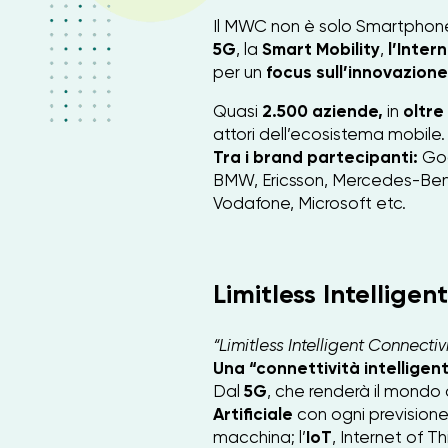
Il MWC non è solo Smartphon
5G
, la
Smart Mobility
,
l’Inter
per un
focus sull’innovazione
Quasi
2.500 aziende,
in
oltre
attori dell’ecosistema mobile.
Tra i brand partecipanti:
Goo
BMW, Ericsson, Mercedes-Benz
Vodafone, Microsoft etc.
Limitless Intelligen
“Limitless Intelligent Connectivi
Una “connettività intelligent
Dal
5G
, che renderà il mondo 
Artificiale
con ogni previsione 
macchina; l’
IoT
, Internet of Th