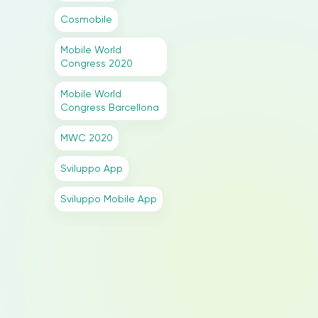
Cosmobile
Mobile World
Congress 2020
Mobile World
Congress Barcellona
MWC 2020
Sviluppo App
Sviluppo Mobile App