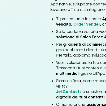
App native, sviluppate con tec
lavorano offline e si integrano 
Ti presentiamo la nostra
A
vendita,
Order Sender
,
ch
Se la tua forza vendita vuol
soluzione di Sales Force
Per gli
agenti di commerc
geolocalizzare i clienti sul
Per farlo, abbiamo sviluppa
Vuoi rivoluzionare la tua 
Trasforma i tuoi contenuti 
multimediali
grazie all’Ap
Siamo in fiera, come raccogl
visita?
JetContacts
è un sistema
digitale dei tuoi contatti
Offriamo anche
assistenza