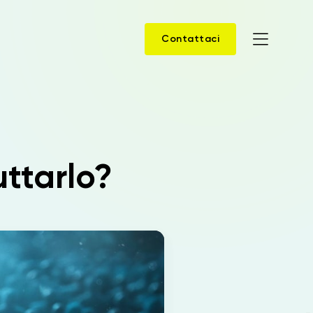
Contattaci
Home
Prodotti
uttarlo?
Soluzioni
News
Case Study
Webinar
Company