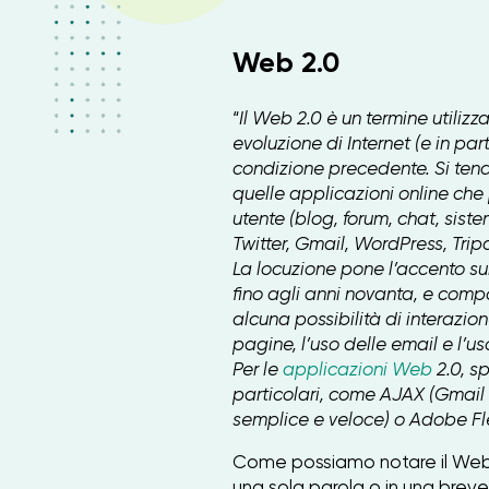
Web 2.0
“
Il Web 2.0 è un termine utiliz
evoluzione di Internet (e in pa
condizione precedente. Si tend
quelle applicazioni online che 
utente (blog, forum, chat, sis
Twitter, Gmail, WordPress, Tripa
La locuzione pone l’accento sul
fino agli anni novanta, e comp
alcuna possibilità di interazio
pagine, l’uso delle email e l’us
Per le
applicazioni Web
2.0, s
particolari, come AJAX (Gmail
semplice e veloce) o Adobe Fl
Come possiamo notare il Web 2
una sola parola o in una breve