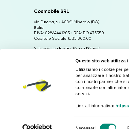
Cosmobile SRL
via Europa, 6 • 40061 Minerbio (BO)
Italia
P.IVA: 02864441205 • REA: BO 473350
Capitale Sociale €: 35.000,00
Sviluppo: via Bertini, 92 • 47122 Forlì
(FC) Italia
Questo sito web utilizza i
Marketing: Via Emilio Zago 2/2 • 40128
Utilizziamo i cookie per pe
Bologna (BO) Italia
per analizzare il nostro tra
Tel:
+39 051 6601019
con i nostri partner che si
combinarle con altre inform
servizi.
Link all'informativa:
https
S
Copyright © 2026 by
Cosmobile
Necessari