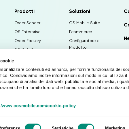
Prodotti
Soluzioni
C
Order Sender
OS Mobile Suite
Ca
OS Enterprise
Ecommerce
N
Order Factory
Configuratore di
Prodotto
OS Retail
La
Configuratore di
Paginae
 cookie
Canvass
Tech Away
rsonalizzare contenuti ed annunci, per fornire funzionalità dei so
PIM&Publishing
ffico. Condividiamo inoltre informazioni sul modo in cui utilizza il 
Categora
Intelligenza Artificiale
 occupano di analisi dei dati web, pubblicità e social media, i qual
Med Travel
azioni che ha fornito loro o che hanno raccolto dal suo utilizzo d
Integrazioni
IPROV Digital Agency
://www.cosmobile.com/cookie-policy
Preferenze
Statistiche
Marketing