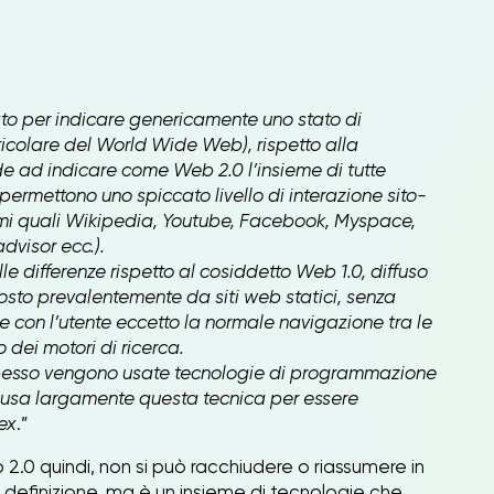
zato per indicare genericamente uno stato di
rticolare del World Wide Web), rispetto alla
e ad indicare come Web 2.0 l’insieme di tutte
permettono uno spiccato livello di interazione sito-
temi quali Wikipedia, Youtube, Facebook, Myspace,
dvisor ecc.).
le differenze rispetto al cosiddetto Web 1.0, diffuso
osto prevalentemente da siti web statici, senza
ne con l’utente eccetto la normale navigazione tra le
o dei motori di ricerca.
pesso vengono usate tecnologie di programmazione
 usa largamente questa tecnica per essere
ex
.”
.0 quindi, non si può racchiudere o riassumere in
 definizione, ma è un insieme di tecnologie che