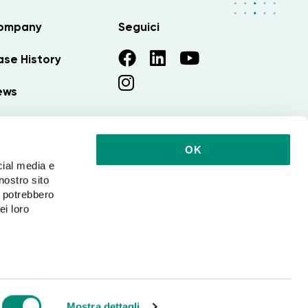
ompany
Seguici
se History
ews
vora con noi
OK
cial media e
nostro sito
i potrebbero
ei loro
Privacy
Cookies
Mostra dettagli