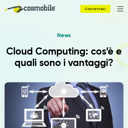
Contattaci
News
Home
Cloud Computing: cos’è e
Prodotti
quali sono i vantaggi?
Soluzioni
News
Case Study
Webinar
Company