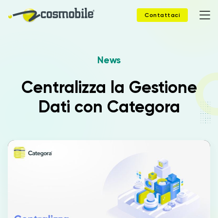
Contattaci
News
Home
Centralizza la Gestione
Prodotti
Dati con Categora
Soluzioni
News
Case Study
Webinar
Company