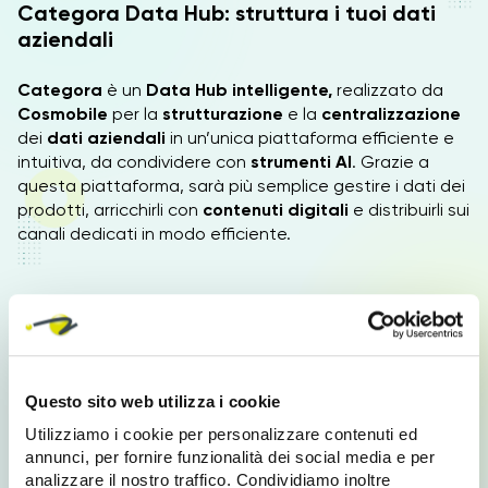
Categora Data Hub: struttura i tuoi dati
aziendali
Categora
è un
Data Hub intelligente,
realizzato da
Cosmobile
per la
strutturazione
e la
centralizzazione
dei
dati aziendali
in un’unica piattaforma efficiente e
intuitiva, da condividere con
strumenti AI
. Grazie a
questa piattaforma, sarà più semplice gestire i dati dei
prodotti, arricchirli con
contenuti digitali
e distribuirli sui
canali dedicati in modo efficiente.
Qual è la Suite Moduli di Categora?
Categora
pone al centro la
gestione intelligente
delle informazioni
con una
suite di moduli:
Questo sito web utilizza i cookie
Connector:
il modulo che comprende un
software
Utilizziamo i cookie per personalizzare contenuti ed
di integrazione
e si pone come
intermediario/EBS
annunci, per fornire funzionalità dei social media e per
per connettere e integrare flussi di dati fra diversi
analizzare il nostro traffico. Condividiamo inoltre