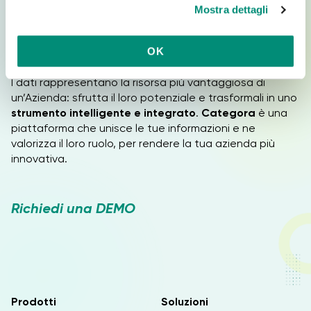
dettagliati e grafici aggiornati in tempo reale.
Mostra dettagli
c
o
n
Tutto in un unico punto con Categora
OK
s
e
I dati rappresentano la risorsa più vantaggiosa di
n
un’Azienda: sfrutta il loro potenziale e trasformali in uno
s
strumento intelligente e integrato
.
Categora
è una
o
piattaforma che unisce le tue informazioni e ne
valorizza il loro ruolo, per rendere la tua azienda più
innovativa.
Richiedi una DEMO
Prodotti
Soluzioni