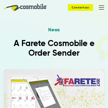
Contattaci
News
Home
A Farete Cosmobile e
Prodotti
Order Sender
Soluzioni
News
Case Study
Webinar
Company