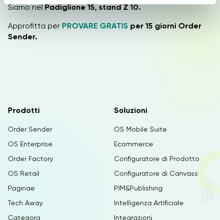
e
Siamo nel
Padiglione 15, stand Z 10.
n
Approfitta per
PROVARE GRATIS
per 15 giorni Order
s
Sender.
o
Prodotti
Soluzioni
Order Sender
OS Mobile Suite
OS Enterprise
Ecommerce
Order Factory
Configuratore di Prodotto
OS Retail
Configuratore di Canvass
Paginae
PIM&Publishing
Tech Away
Intelligenza Artificiale
Categora
Integrazioni