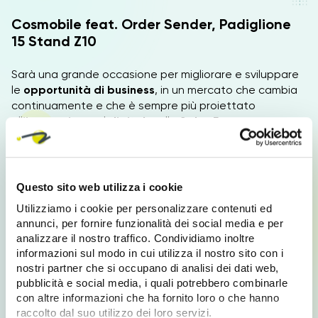
Cosmobile feat. Order Sender, Padiglione
15 Stand Z10
Sarà una grande occasione per migliorare e sviluppare
le
opportunità di business
, in un mercato che cambia
continuamente e che è sempre più proiettato
all’
innovazione,
al
digital
e alla
Sales Force
Automation.
Elementi chiave di Order Sender: il
software per agenti
è una piattaforma
semplice, veloce ed efficiente
.
Questo sito web utilizza i cookie
Perfettamente
integrabile agli ERP e ai sistemi di
Utilizziamo i cookie per personalizzare contenuti ed
gestione aziendali
, offre una
soluzione completa per
annunci, per fornire funzionalità dei social media e per
la tua forza vendita:
dalla
raccolta ordini
al
catalogo
analizzare il nostro traffico. Condividiamo inoltre
digitale
, dalla gestione agenti a quella dei
documenti,
informazioni sul modo in cui utilizza il nostro sito con i
fino alle statistiche
e al
giro visite
. Personalizzabile, è
nostri partner che si occupano di analisi dei dati web,
disponibile per
iOS, Android e Web,
e
funziona anche
pubblicità e social media, i quali potrebbero combinarle
offline
.
con altre informazioni che ha fornito loro o che hanno
raccolto dal suo utilizzo dei loro servizi.