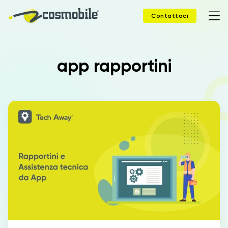
Contattaci
app rapportini
Home
Prodotti
Soluzioni
News
Case Study
Webinar
Company