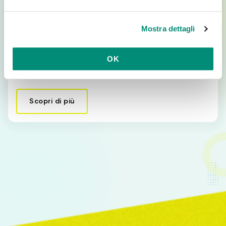
Soluzioni Digitali
e
l
App per gestire Interventi Tecnici e
Mostra dettagli
c
Rapportini
o
n
App per gestire Interventi Tecnici e Rapportini Ti occupi
OK
s
di Interventi Tecnici? Fallo con un’App! Tech Away è l’App…
e
n
Scopri di più
s
o